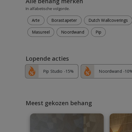
Alle behang merken
In alfabetische volgorde.
Arte
Borastapeter
Dutch Wallcoverings
Masureel
Noordwand
Pip
Lopende acties
Pip Studio -15%
Noordwand -10
Meest gekozen behang