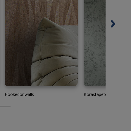
Hookedonwalls
Borastapeter