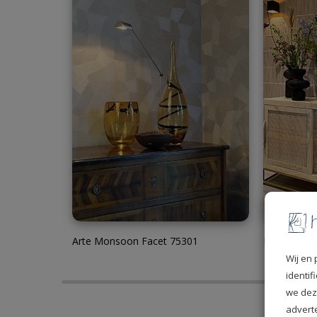
Arte Monsoon Facet 75301
Eijffinger 
Wij en 
identi
we dez
advert