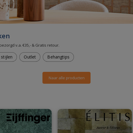
ken
bezorgd v.a. €35,- & Gratis retour.
stijlen
Outlet
Behangtips
Naar alle producten