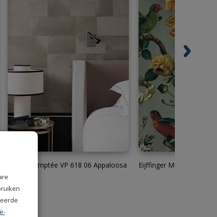
Elitis Indomptée VP 618 06 Appaloosa
Eijffinger Museum 3073
are
bruiken
seerde
e-