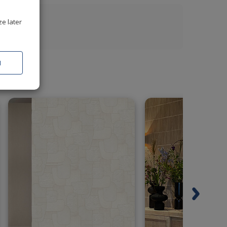
ze later
N