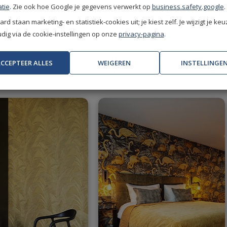
tie
. Zie ook hoe Google je gegevens verwerkt op
business.safety.google
.
rd staan marketing- en statistiek-cookies uit; je kiest zelf. Je wijzigt je keu
 exclusieve korting.
Bekijk het programma.
ig via de cookie-instellingen op onze
privacy-pagina
.
CCEPTEER ALLES
WEIGEREN
INSTELLINGE