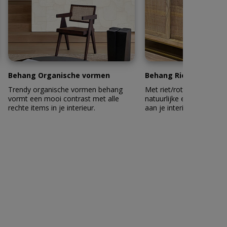
Behang Organische vormen
Behang Riet en Rotan
Trendy organische vormen behang
Met riet/rotan behang ge
vormt een mooi contrast met alle
natuurlijke en duurzame u
rechte items in je interieur.
aan je interieur.