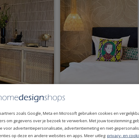
Terra 391513
Arte Manila Spiral 64512
partners zoals Google, Meta en Microsoft gebruiken cookies en vergelijkb
fiers om gegevens over je bezoek te verwerken. Met jouw toestemming ge
e voor advertentiepersonalisatie, advertentiemeting en niet-gepersonali
enties op deze en andere websites en apps. Meer uitleg:
privacy- en cooki