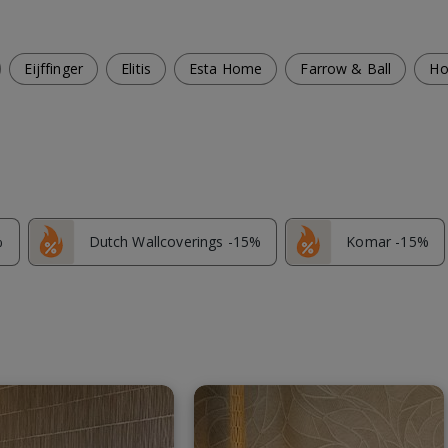
Eijffinger
Elitis
Esta Home
Farrow & Ball
Ho
%
Dutch Wallcoverings -15%
Komar -15%