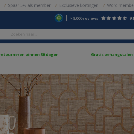
Spaar 5% als member
Exclusieve kortingen
Word member
> 8.000 reviews
9.
 retourneren binnen 30 dagen
Gratis behangstalen