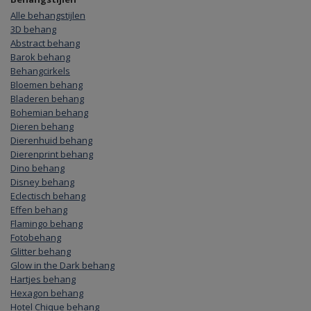
Alle behangstijlen
3D behang
Abstract behang
Barok behang
Behangcirkels
Bloemen behang
Bladeren behang
Bohemian behang
Dieren behang
Dierenhuid behang
Dierenprint behang
Dino behang
Disney behang
Eclectisch behang
Effen behang
Flamingo behang
Fotobehang
Glitter behang
Glow in the Dark behang
Hartjes behang
Hexagon behang
Hotel Chique behang