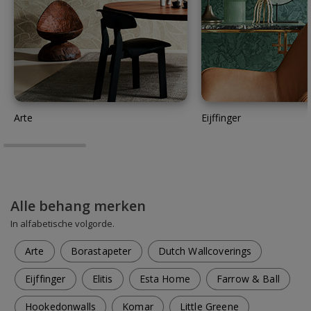
Arte
Eijffinger
Alle behang merken
In alfabetische volgorde.
Arte
Borastapeter
Dutch Wallcoverings
Eijffinger
Elitis
Esta Home
Farrow & Ball
Hookedonwalls
Komar
Little Greene