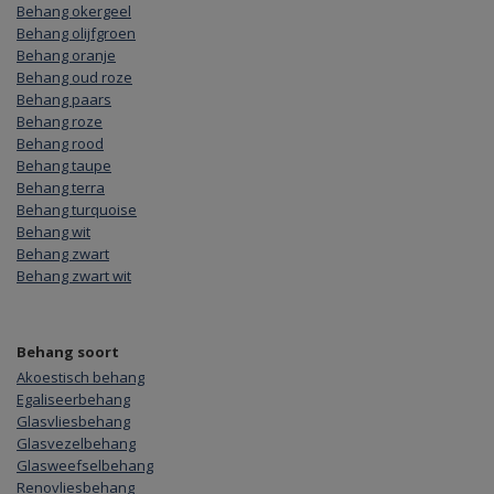
Behang okergeel
Behang olijfgroen
Behang oranje
Behang oud roze
Behang paars
Behang roze
Behang rood
Behang taupe
Behang terra
Behang turquoise
Behang wit
Behang zwart
Behang zwart wit
Behang soort
Akoestisch behang
Egaliseerbehang
Glasvliesbehang
Glasvezelbehang
Glasweefselbehang
Renovliesbehang