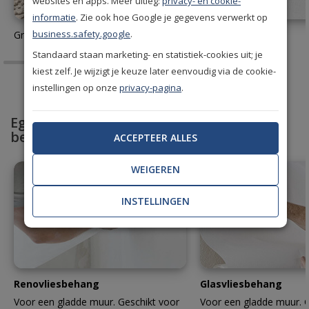
websites en apps. Meer uitleg:
privacy- en cookie-
informatie
. Zie ook hoe Google je gegevens verwerkt op
business.safety.google
.
Gratis behang stalen aanvragen
Behanglijm
Standaard staan marketing- en statistiek-cookies uit; je
kiest zelf. Je wijzigt je keuze later eenvoudig via de cookie-
instellingen op onze
privacy-pagina
.
Egaliseer en bescherm met professioneel
behang
ACCEPTEER ALLES
WEIGEREN
INSTELLINGEN
Renovliesbehang
Glasvliesbehang
Voor een gladde muur. Geschikt voor
Voor een gladde muur. G