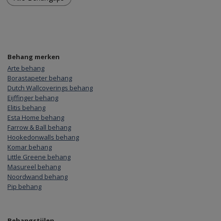
Behang merken
Arte behang
Borastapeter behang
Dutch Wallcoverings behang
Eijffinger behang
Elitis behang
Esta Home behang
Farrow & Ball behang
Hookedonwalls behang
Komar behang
Little Greene behang
Masureel behang
Noordwand behang
Pip behang
Behangstijlen