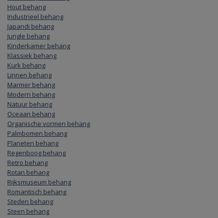
Hout behang
Industrieel behang
Japandi behang
Jungle behang
Kinderkamer behang
Klassiek behang
Kurk behang
Linnen behang
Marmer behang
Modern behang
Natuur behang
Oceaan behang
Organische vormen behang
Palmbomen behang
Planeten behang
Regenboog behang
Retro behang
Rotan behang
Rijksmuseum behang
Romantisch behang
Steden behang
Steen behang